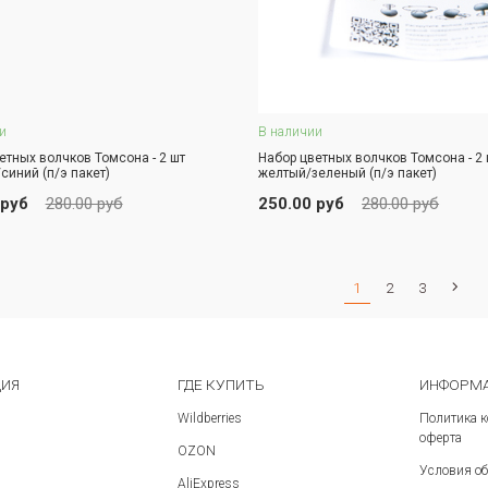
и
В наличии
В корзину
В корзину
етных волчков Томсона - 2 шт
Набор цветных волчков Томсона - 2 
синий (п/э пакет)
желтый/зеленый (п/э пакет)
АКАЗ В ОДИН КЛИК
ЗАКАЗ В ОДИН КЛИК
 руб
280.00 руб
250.00 руб
280.00 руб
1
2
3
ЦИЯ
ГДЕ КУПИТЬ
ИНФОРМА
Wildberries
Политика 
оферта
OZON
Условия об
AliExpress