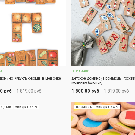
и
В наличии
В корзину
В корзину
домино "Фрукты-овощи" в мешочке
Детское домино «Промыслы России
мешочке (хлопок)
АКАЗ В ОДИН КЛИК
ЗАКАЗ В ОДИН КЛИК
00 руб
1 819.00 руб
1 800.00 руб
1 819.00 руб
РОДАЖ
СКИДКА 11 %
НОВИНКА
СКИДКА 14 %