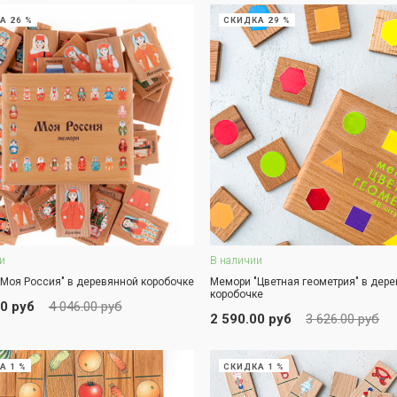
А 26 %
СКИДКА 29 %
и
В корзину
В наличии
В корзину
Моя Россия" в деревянной коробочке
Мемори "Цветная геометрия" в дер
коробочке
АКАЗ В ОДИН КЛИК
00 руб
4 046.00 руб
ЗАКАЗ В ОДИН КЛИК
2 590.00 руб
3 626.00 руб
А 1 %
СКИДКА 1 %