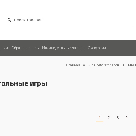
ании
Обратная связь
Индивидуальные заказы
Экскурсии
Главная
Для детских садов
Нас
тольные игры
1
2
3