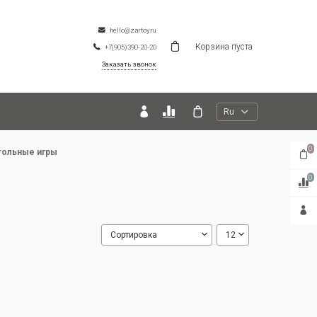
hello@zartoy.ru
Корзина пуста
+7(905)390-20-20
Заказать звонок
Ru
0
тольные игры
0