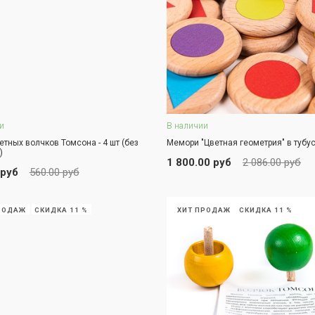
и
В наличии
В корзину
В корзину
етных волчков Томсона - 4 шт (без
Мемори "Цветная геометрия" в тубу
)
ЗАКАЗ В ОДИН КЛИК
1 800.00 руб
2 086.00 руб
АКАЗ В ОДИН КЛИК
 руб
560.00 руб
РОДАЖ
СКИДКА 11 %
ХИТ ПРОДАЖ
СКИДКА 11 %