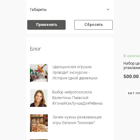
Габариты
Применить
Сбросить
Блог
В наличи
Набор цв
Царицынская игрушка
упаковки
проводит экскурсии -
З
500.00
История одной деревяшки
Выбор нейропсихолога
ХИТ П
Валентины Паевской
#УзнайКакЛучшеДляРебенка
Зачем нужны развивающие
игры Евгения Тихонова?