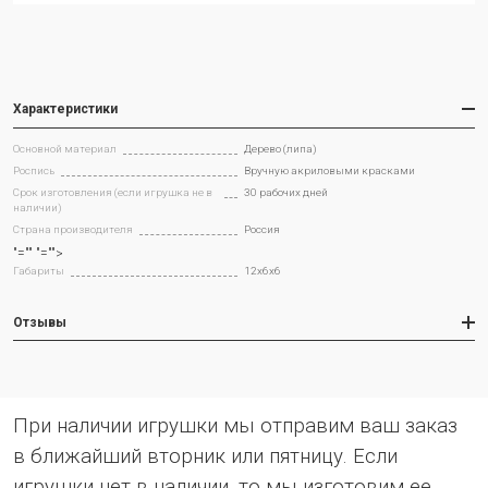
Характеристики
Основной материал
Дерево (липа)
Роспись
Вручную акриловыми красками
Срок изготовления (если игрушка не в
30 рабочих дней
наличии)
Страна производителя
Россия
"="" "="">
Габариты
12x6x6
Отзывы
При наличии игрушки мы отправим ваш заказ
в ближайший вторник или пятницу. Если
игрушки нет в наличии, то мы изготовим ее