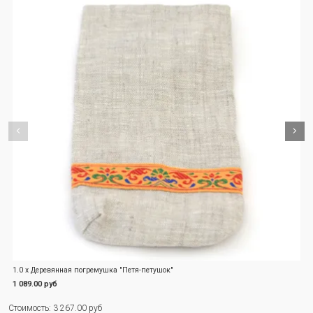
1.0 x Деревянная погремушка "Петя-петушок"
1
1 089.00 руб
1
Стоимость: 3 267.00 руб