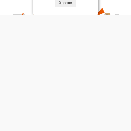
Хорошо
hello@zartoy.ru
+7(905)390-20-20
+7(844)231-90-43
Обратный звонок
НАВИГАЦИЯ
ГДЕ КУПИТЬ
Контакты
Wildberries
Доставка
OZON
Оплата
AliExpress
ОПТ
Личный кабинет