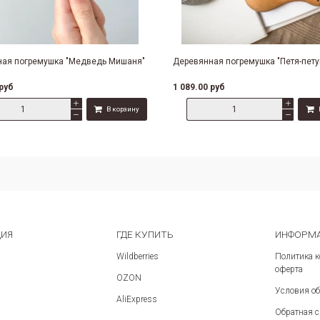
ая погремушка "Медведь Мишаня"
Деревянная погремушка "Петя-пету
 руб
1 089.00 руб
В корзину
Сравнить
Сравнить
ЦИЯ
ГДЕ КУПИТЬ
ИНФОРМА
Wildberries
Политика 
оферта
OZON
Условия об
AliExpress
Обратная 