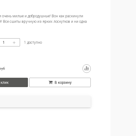
 очень милые и добродушные! Вон как раскинули
й! Все сшиты вручную из ярких лоскутков и ни одна
1
доступно
руб
 клик
В корзину