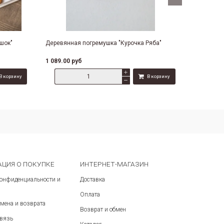
шок"
Деревянная погремушка "Курочка Ряба"
Мягкая иг
1 089.00 руб
700.00 ру
В корзину
В корзину
Сравнить
ЦИЯ О ПОКУПКЕ
ИНТЕРНЕТ-МАГАЗИН
конфиденциальности и
Доставка
Оплата
мена и возврата
Возврат и обмен
связь