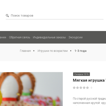
ании
Обратная связь
Индивидуальные заказы
Экскурсии
Главная
Игрушки по возрастам
1-3 года
Скидка 13 %
Мягкая игрушка 
0
По старой русской тради
наполненная крупой: кру