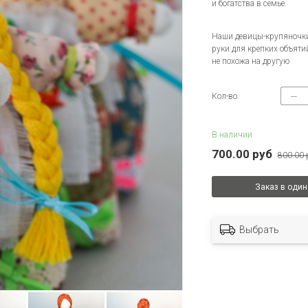
и богатства в семье.
Наши девицы-крупяночки
руки для крепких объяти
не похожа на другую
Кол-во.
В наличии
700.00 руб
800.00 
Заказ в один
Выбрать