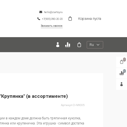
hello@zartoy.ru
Корзина пуста
+7(905)390-20-20
Заказать звонок
Ru
0
0
"Крупянка" (в ассортименте)
Артикул
CI-MI005
ции в каждом доме должна быть тряпичная куколка,
пянка или крупеничка. Эта игрушка - символ достатка