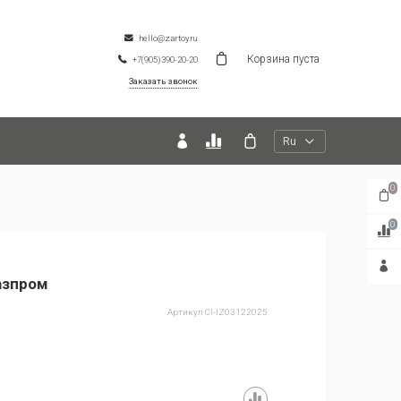
hello@zartoy.ru
Корзина пуста
+7(905)390-20-20
Заказать звонок
Ru
0
0
азпром
Артикул
CI-IZ03122025