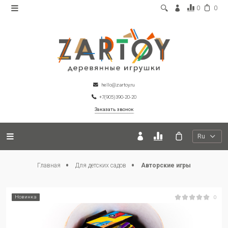
0
0
hello@zartoy.ru
+7(905)390-20-20
Заказать звонок
Ru
Главная
Для детских садов
Авторские игры
Новинка
0