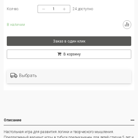
Кол-во.
24
доступно
В наличии
Заказ в один клик
В корзину
Выбрать
Описание
Настольная игра для развития логики и творческого мышления.
Предлагаемый вариант игры в тубусе предназначен для детей старше 5 лет и