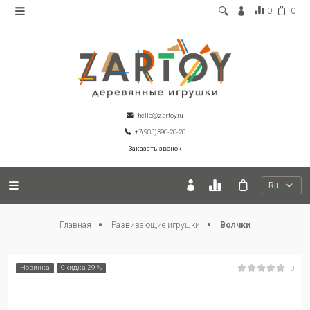
0
0
hello@zartoy.ru
+7(905)390-20-20
Заказать звонок
Ru
Главная
Развивающие игрушки
Волчки
Новинка
Скидка 29 %
0