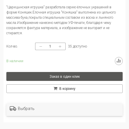
"Царицынская игрушка" разработала серию ёлочных украшений в
форме Коняшек.Ёлочная игрушка "Коняшка" выполнена из цельного
массива бука,покрыта специальным составом из воска и льняного
масла.Изображение нанесено методом УФ-печати, благодаря чему
сохраняется фактура материала, а изображение не выгорает и не
стирается.
Кол-во.
35
доступно
В наличии
Заказ в один клик
В корзину
Выбрать