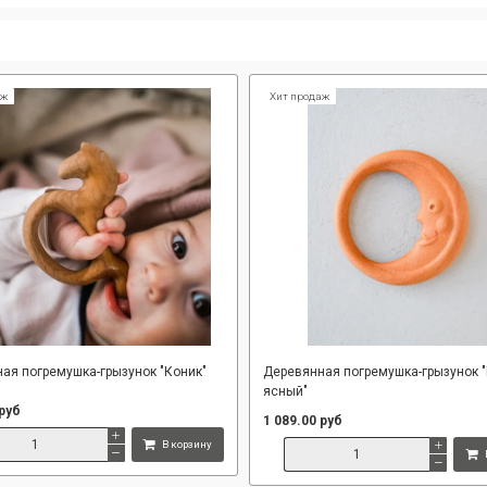
аж
Хит продаж
ая погремушка-грызунок "Коник"
Деревянная погремушка-грызунок 
ясный"
 руб
1 089.00 руб
В корзину