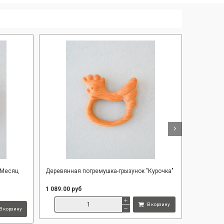
"Месяц
Деревянная погремушка-грызунок "Курочка"
Деревянна
Тега"
1 089.00 руб
1 089.00 р
В корзину
В корзину