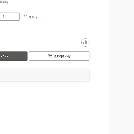
аказу.
21
доступно
 клик
В корзину