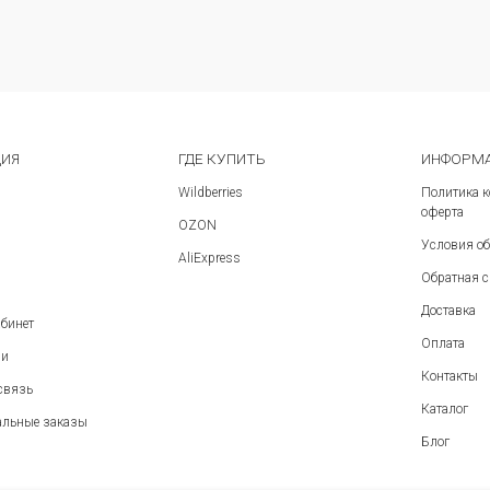
Сравнить
Сравнить
ЦИЯ
ГДЕ КУПИТЬ
ИНФОРМА
Wildberries
Политика 
оферта
OZON
Условия об
AliExpress
Обратная 
Доставка
бинет
Оплата
ии
Контакты
связь
Каталог
альные заказы
Блог