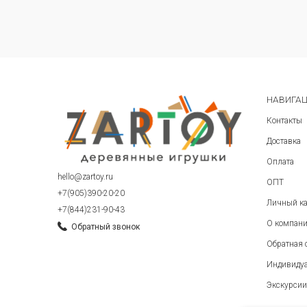
Сравнить
НАВИГА
Контакты
Доставка
Оплата
hello@zartoy.ru
ОПТ
+7(905)390-20-20
Личный ка
+7(844)231-90-43
О компан
Обратный звонок
Обратная 
Индивиду
Экскурсии