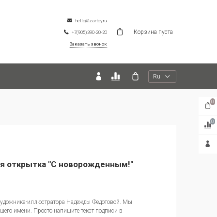
hello@zartoy.ru
Корзина пуста
+7(905)390-20-20
Заказать звонок
Ru
0
0
я открытка "С новорожденным!"
 художника-иллюстратора Надежды Федотовой. Мы
ашего имени. Просто напишите текст подписи в