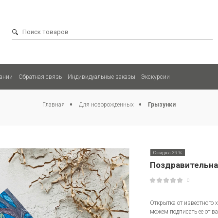
ании
Обратная связь
Индивидуальные заказы
Экскурсии
Главная
Для новорожденных
Грызунки
Скидка 29 %
Поздравительна
0
Открытка от известного
можем подписать ее от в